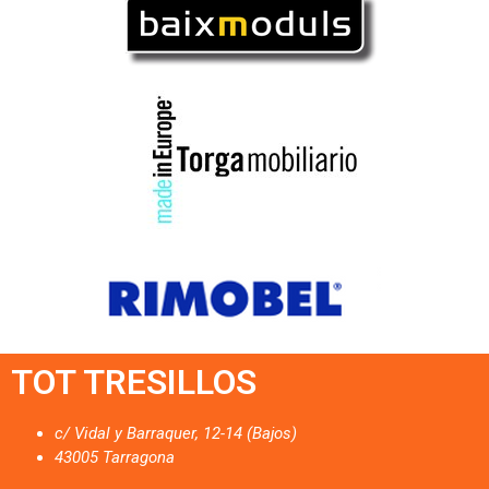
TOT TRESILLOS
c/ Vidal y Barraquer, 12-14 (Bajos)
43005 Tarragona